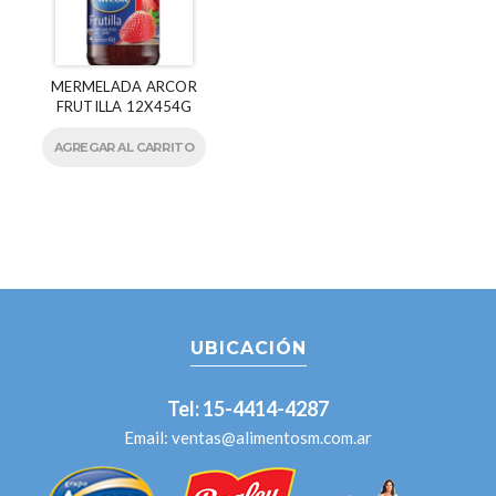
MERMELADA ARCOR
FRUTILLA 12X454G
AGREGAR AL CARRITO
UBICACIÓN
Tel: 15-4414-4287
Email:
ventas@alimentosm.com.ar