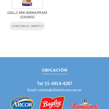
GALL.C.MIX AVENA/PASAS
25X180G
AGREGAR AL CARRITO
UBICACIÓN
Tel: 15-4414-4287
Email:
ventas@alimentosm.com.ar