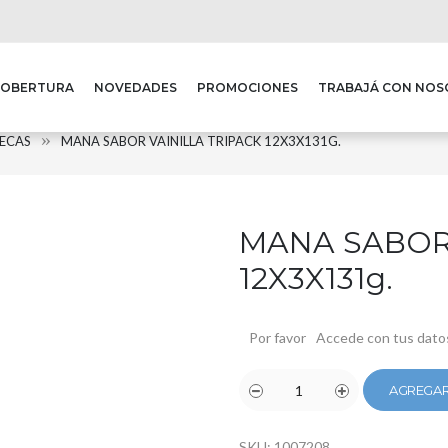
COBERTURA
NOVEDADES
PROMOCIONES
TRABAJÁ CON NO
SECAS
MANA SABOR VAINILLA TRIPACK 12X3X131G.
MANA SABOR 
12X3X131g.
Por favor
Accede con tus dato
AGREGAR
SKU:
1007208
.