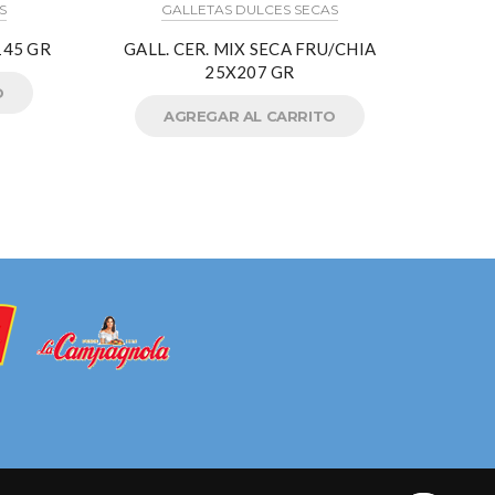
S
GALLETAS DULCES SECAS
45 GR
GALL. CER. MIX SECA FRU/CHIA
GAL
25X207 GR
O
AGREGAR AL CARRITO