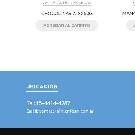
GALLETAS DULCES SECAS
CHOCOLINAS 25X250G
MANA
AGREGAR AL CARRITO
UBICACIÓN
Tel: 15-4414-4287
Email:
ventas@alimentosm.com.ar