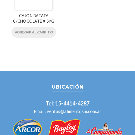
CAJON BATATA
C/CHOCOLATE X 5KG
AGREGAR AL CARRITO
UBICACIÓN
Tel: 15-4414-4287
Email:
ventas@alimentosm.com.ar