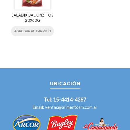
SALADIX BACONZITOS
20X60G
AGREGAR AL CARRITO
UBICACIÓN
Tel: 15-4414-4287
Email:
ventas@alimentosm.com.ar