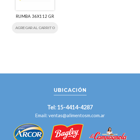
RUMBA 36X112 GR
AGREGAR AL CARRITO
UBICACIÓN
Tel: 15-4414-4287
Email:
ventas@alimentosm.com.ar