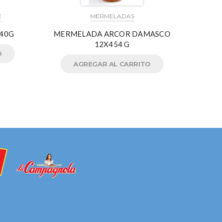
E
MERMELADAS
340G
MERMELADA ARCOR DAMASCO
MER
12X454 G
O
AGREGAR AL CARRITO