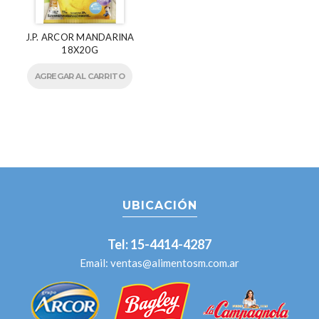
J.P. ARCOR MANDARINA
18X20G
AGREGAR AL CARRITO
UBICACIÓN
Tel: 15-4414-4287
Email:
ventas@alimentosm.com.ar