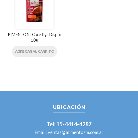
PIMENTON LC x 50gr Disp x
10u
AGREGAR AL CARRITO
UBICACIÓN
Tel: 15-4414-4287
Email:
ventas@alimentosm.com.ar