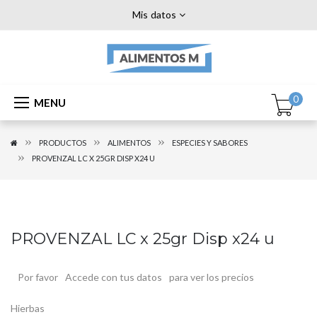
Mis datos
0
MENU
PRODUCTOS
ALIMENTOS
ESPECIES Y SABORES
PROVENZAL LC X 25GR DISP X24 U
PROVENZAL LC x 25gr Disp x24 u
Por favor
Accede con tus datos
para ver los precios
Hierbas