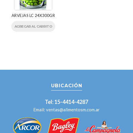
ARVEJAS LC 24X300GR
AGREGAR AL CARRITO
UBICACIÓN
Tel: 15-4414-4287
Email:
ventas@alimentosm.com.ar